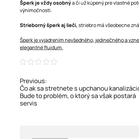
Šperk je vždy osobný
a či už kúpený pre vlastné pot
výnimočnosti.
Strieborný šperk aj lieči,
striebro má všeobecne znám
Šperk je vyjadrením nevšedného, jedinečného a vzneš
elegantné fluidum.
Previous:
P
Čo ak sa stretnete s upchanou kanalizác
o
Bude to problém, o ktorý sa však postará
servis
s
t
n
a