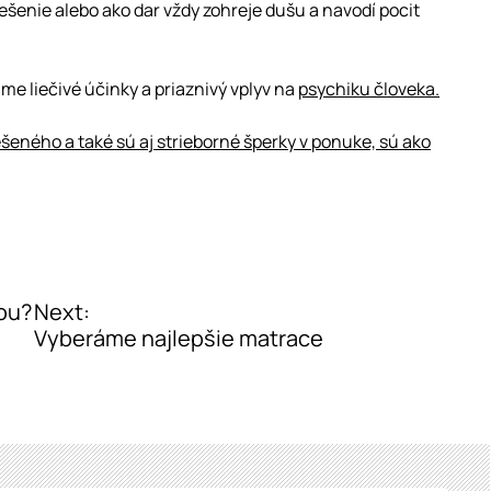
ešenie alebo ako dar vždy zohreje dušu a navodí pocit
e liečivé účinky a priaznivý vplyv na
psychiku človeka.
eného a také sú aj strieborné šperky v ponuke, sú ako
iou?
Next:
Vyberáme najlepšie matrace