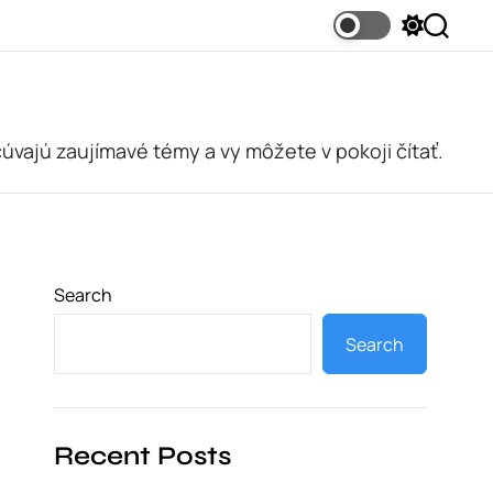
S
S
w
e
i
a
t
r
c
c
h
h
c
cúvajú zaujímavé témy a vy môžete v pokoji čítať.
o
l
o
r
m
o
d
e
Search
Search
Recent Posts