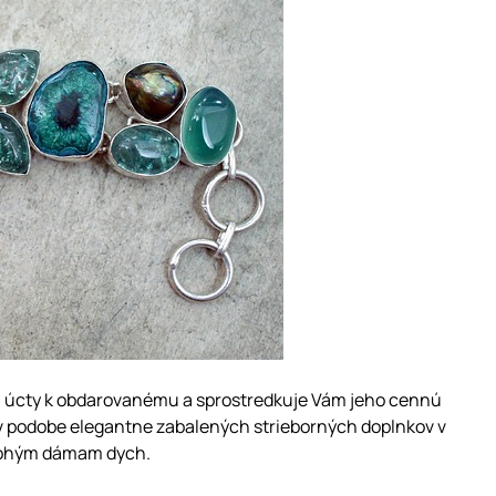
, úcty k obdarovanému a sprostredkuje Vám jeho cennú
v podobe elegantne zabalených strieborných doplnkov v
mnohým dámam dych.