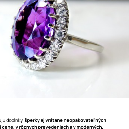
ujú doplnky,
šperky aj vrátane neopakovateľných
j cene, v rôznych prevedeniach a v moderných,