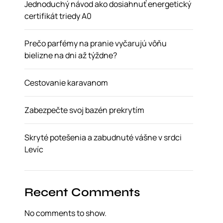
Jednoduchý návod ako dosiahnuť energetický
certifikát triedy A0
Prečo parfémy na pranie vyčarujú vôňu
bielizne na dni až týždne?
Cestovanie karavanom
Zabezpečte svoj bazén prekrytím
Skryté potešenia a zabudnuté vášne v srdci
Levíc
Recent Comments
No comments to show.