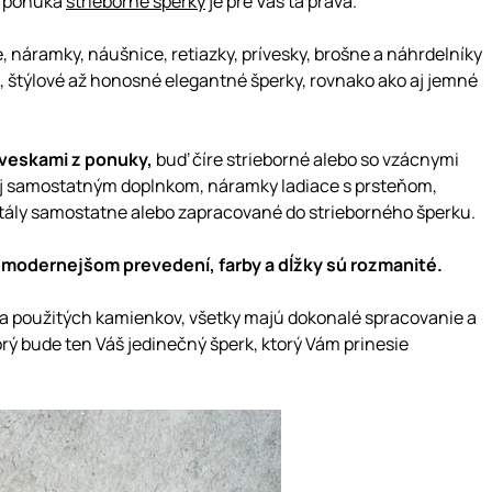
v ponuka
strieborne sperky
je pre Vás tá pravá.
, náramky, náušnice, retiazky, prívesky, brošne a náhrdelníky
i, štýlové až honosné elegantné šperky, rovnako ako aj jemné
íveskami z ponuky,
buď číre strieborné alebo so vzácnymi
aj samostatným doplnkom, náramky ladiace s prsteňom,
ály samostatne alebo zapracované do strieborného šperku.
najmodernejšom prevedení, farby a dĺžky sú rozmanité.
 a použitých kamienkov, všetky majú dokonalé spracovanie a
orý bude ten Váš jedinečný šperk, ktorý Vám prinesie