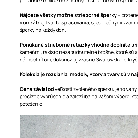
prípadne set vkusne zladených strieborných šperko
Nájdete všetky možné strieborné šperky
– prstene
v unikátnej kvalite spracovania, s jedinečnými vzorm
šperky na každý deň.
Ponúkané strieborné retiazky vhodne doplníte pr
kameňmi, takisto nezabudnuteľné brošne, ktoré sú 
náhrdelníkom, dokonca aj vzácne Swarowskeho kryšt
Kolekcia je rozsiahla, modely, vzory a tvary sú v 
Cena závisí od
veľkosti zvoleného šperku, jeho váhy
precízne vybrúsenie a záleží iba na Vašom výbere, kt
potešenie.