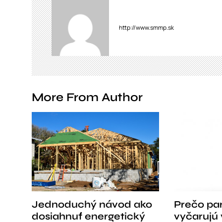
v
http://www.smmp.sk
i
g
a
t
More From Author
i
o
n
Jednoduchý návod ako
Prečo pa
dosiahnuť energetický
vyčarujú 