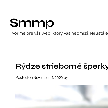
S
k
i
Smmp
p
t
o
Tvoríme pre vás web, ktorý vás neomrzí. Neustále
c
o
n
t
e
Rýdze strieborné šperk
n
t
Posted on
by
November 17, 2020