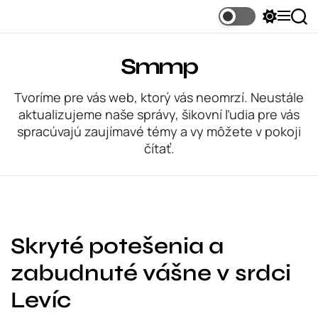
S
S
M
S
k
w
e
e
i
i
n
a
t
u
r
p
Smmp
c
c
t
h
h
c
o
Tvoríme pre vás web, ktorý vás neomrzí. Neustále
o
c
l
aktualizujeme naše správy, šikovní ľudia pre vás
o
o
spracúvajú zaujímavé témy a vy môžete v pokoji
r
n
m
čítať.
o
t
d
e
e
n
t
Skryté potešenia a
zabudnuté vášne v srdci
Levíc