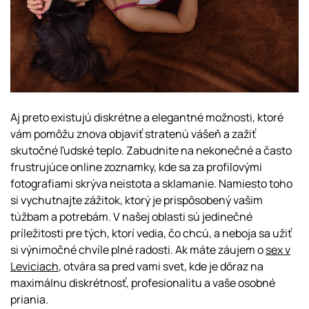
Aj preto existujú diskrétne a elegantné možnosti, ktoré
vám pomôžu znova objaviť stratenú vášeň a zažiť
skutočné ľudské teplo. Zabudnite na nekonečné a často
frustrujúce online zoznamky, kde sa za profilovými
fotografiami skrýva neistota a sklamanie. Namiesto toho
si vychutnajte zážitok, ktorý je prispôsobený vašim
túžbam a potrebám. V našej oblasti sú jedinečné
príležitosti pre tých, ktorí vedia, čo chcú, a neboja sa užiť
si výnimočné chvíle plné radosti. Ak máte záujem o
sex v
Leviciach
, otvára sa pred vami svet, kde je dôraz na
maximálnu diskrétnosť, profesionalitu a vaše osobné
priania.