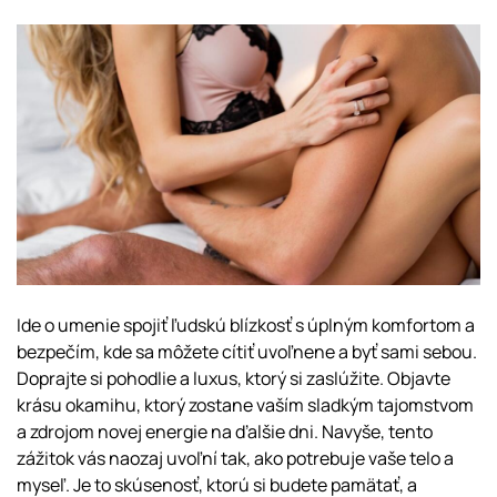
Ide o umenie spojiť ľudskú blízkosť s úplným komfortom a
bezpečím, kde sa môžete cítiť uvoľnene a byť sami sebou.
Doprajte si pohodlie a luxus, ktorý si zaslúžite. Objavte
krásu okamihu, ktorý zostane vaším sladkým tajomstvom
a zdrojom novej energie na ďalšie dni. Navyše, tento
zážitok vás naozaj uvoľní tak, ako potrebuje vaše telo a
myseľ. Je to skúsenosť, ktorú si budete pamätať, a