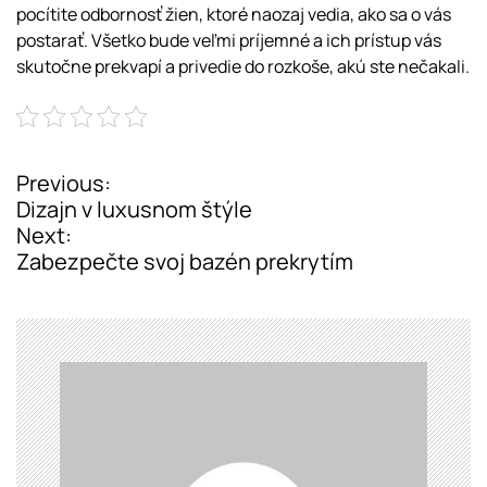
pocítite odbornosť žien, ktoré naozaj vedia, ako sa o vás
postarať. Všetko bude veľmi príjemné a ich prístup vás
skutočne prekvapí a privedie do rozkoše, akú ste nečakali.
Previous:
P
Dizajn v luxusnom štýle
o
Next:
Zabezpečte svoj bazén prekrytím
s
t
n
a
v
i