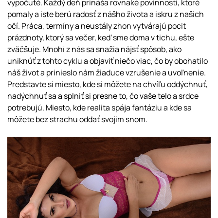
vypočuté. Každý deň prináša rovnaké povinnosti, ktoré
pomaly a iste berú radosť z nášho života a iskru z našich
očí. Práca, termíny a neustály zhon vytvárajú pocit
prázdnoty, ktorý sa večer, keď sme doma v tichu, ešte
zväčšuje. Mnohí z nás sa snažia nájsť spôsob, ako
uniknúť z tohto cyklu a objaviť niečo viac, čo by obohatilo
náš život a prinieslo nám žiaduce vzrušenie a uvoľnenie.
Predstavte si miesto, kde si môžete na chvíľu oddýchnuť,
nadýchnuť sa a splniť si presne to, čo vaše telo a srdce
potrebujú. Miesto, kde realita spája fantáziu a kde sa
môžete bez strachu oddať svojim snom.