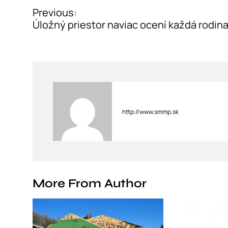
Previous:
P
Úložný priestor naviac ocení každá rodin
o
s
t
n
a
http://www.smmp.sk
v
i
g
a
More From Author
t
i