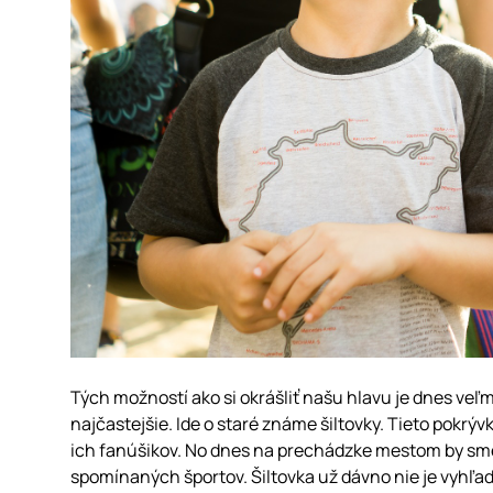
Tých možností ako si okrášliť našu hlavu je dnes veľm
najčastejšie. Ide o staré známe šiltovky. Tieto pokrývk
ich fanúšikov. No dnes na prechádzke mestom by sme le
spomínaných športov. Šiltovka už dávno nie je vyhľadá