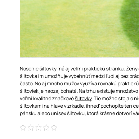
Nosenie šiltovky má aj veľmi praktickú stránku. Ženy č
šiltovka im umožňuje vybehnúť medzi ľudí aj bez prác
často. No aj mnoho mužov využíva rovnakú praktick
šiltoviek je naozaj bohatá. Na trhu existuje množstvo 
veľmi kvalitné značkové
šiltovky
. Tie možno stoja o ni
šiltovkami na hlave v zrkadle, ihneď pochopíte ten c
pánsku alebo unisex šiltovku, ktorá krásne dotvorí vá