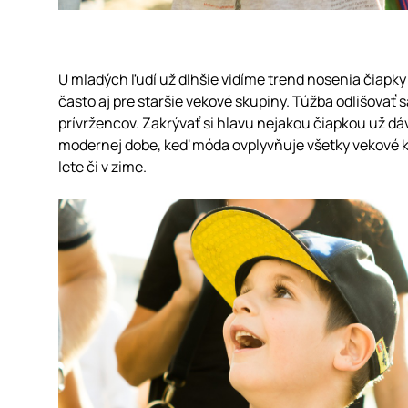
U mladých ľudí už dlhšie vidíme trend nosenia čiapky 
často aj pre staršie vekové skupiny. Túžba odlišovať 
prívržencov. Zakrývať si hlavu nejakou čiapkou už dáv
modernej dobe, keď móda ovplyvňuje všetky vekové ka
lete či v zime.