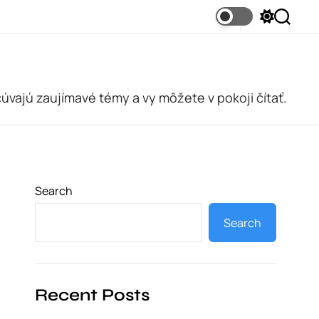
S
S
w
e
i
a
t
r
c
c
h
h
c
cúvajú zaujímavé témy a vy môžete v pokoji čítať.
o
l
o
r
m
o
d
e
Search
Search
Recent Posts