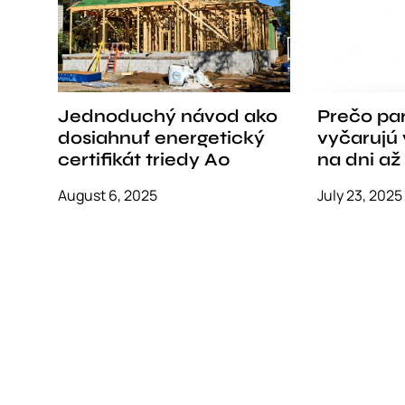
o
n
Jednoduchý návod ako
Prečo pa
dosiahnuť energetický
vyčarujú 
certifikát triedy A0
na dni až
August 6, 2025
July 23, 2025