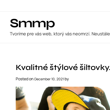
S
k
i
Smmp
p
t
o
Tvoríme pre vás web, ktorý vás neomrzí. Neustále
c
o
n
t
e
Kvalitné štýlové šiltovky
n
t
Posted on
by
December 10, 2021