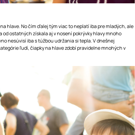
na hlave. No čím ďalej tým viac to neplatí iba pre mladých, ale
sa od ostatných získala aj v nosení pokrývky hlavy mnoho
no nesúvisí iba s túžbou udržania si tepla. V dnešnej
tegórie ľudí, čiapky na hlave zdobí pravidelne mnohých v