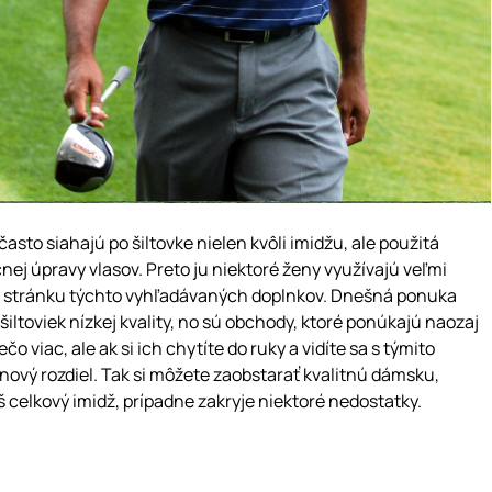
asto siahajú po šiltovke nielen kvôli imidžu, ale použitá
nej úpravy vlasov. Preto ju niektoré ženy využívajú veľmi
ú stránku týchto vyhľadávaných doplnkov. Dnešná ponuka
šiltoviek nízkej kvality, no sú obchody, ktoré ponúkajú naozaj
ečo viac, ale ak si ich chytíte do ruky a vidíte sa s týmito
enový rozdiel. Tak si môžete zaobstarať kvalitnú dámsku,
š celkový imidž, prípadne zakryje niektoré nedostatky.