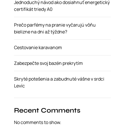
Jednoduchý návod ako dosiahnuť energetický
certifikát triedy A0
Prečo parfémy na pranie vyčarujú vôňu
bielizne na dni až týždne?
Cestovanie karavanom
Zabezpečte svoj bazén prekrytím
Skryté potešenia a zabudnuté vášne v srdci
Levíc
Recent Comments
No comments to show.