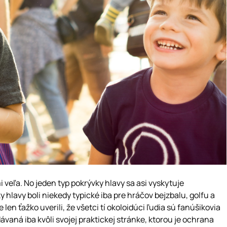
i veľa. No jeden typ pokrývky hlavy sa asi vyskytuje
y hlavy boli niekedy typické iba pre hráčov bejzbalu, golfu a
n ťažko uverili, že všetci tí okoloidúci ľudia sú fanúšikovia
vaná iba kvôli svojej praktickej stránke, ktorou je ochrana