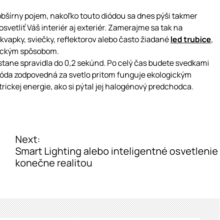
obšírny pojem, nakoľko touto diódou sa dnes pýši takmer
vetliť Váš interiér aj exteriér. Zamerajme sa tak na
 kvapky, sviečky, reflektorov alebo často žiadané
led trubice
,
tickým spôsobom.
astane spravidla do 0,2 sekúnd. Po celý čas budete svedkami
óda zodpovedná za svetlo pritom funguje ekologickým
rickej energie, ako si pýtal jej halogénový predchodca.
Next:
Smart Lighting alebo inteligentné osvetlenie
konečne realitou