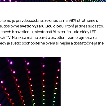
túto tému je pravdepodobné, že dnes sa na 99% stretneme s
de, doslovne
svetlo vyžarujúcu diódu
, ktorá je dnes súčasťou
ných k osvetleniu miestností či exteriéru, ale diódy LED
ých TV. No ak sa máme baviť o osvetlení, zamerajme sa na
dy je svetlo pochopiteľne oveľa silnejšie a dostatočne jasné