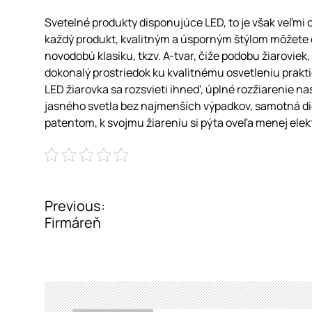
Svetelné produkty disponujúce LED, to je však veľmi 
každý produkt, kvalitným a úsporným štýlom môžete os
novodobú klasiku, tkzv. A-tvar, čiže podobu žiaroviek,
dokonalý prostriedok ku kvalitnému osvetleniu prak
LED žiarovka sa rozsvieti ihneď, úplné rozžiarenie n
jasného svetla bez najmenších výpadkov, samotná di
patentom, k svojmu žiareniu si pýta oveľa menej elekt
P
Previous:
Firmáreň
o
s
t
n