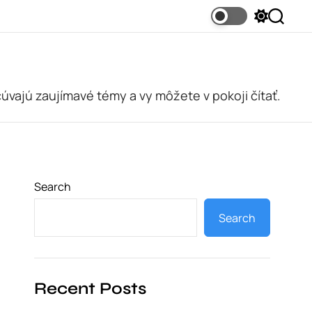
S
S
w
e
i
a
t
r
c
c
h
h
c
cúvajú zaujímavé témy a vy môžete v pokoji čítať.
o
l
o
r
m
o
d
e
Search
Search
Recent Posts