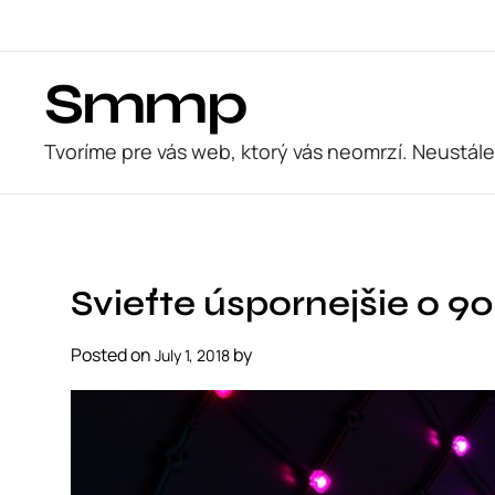
S
k
i
Smmp
p
t
o
Tvoríme pre vás web, ktorý vás neomrzí. Neustále
c
o
n
t
e
Svieťte úspornejšie o 9
n
t
Posted on
by
July 1, 2018