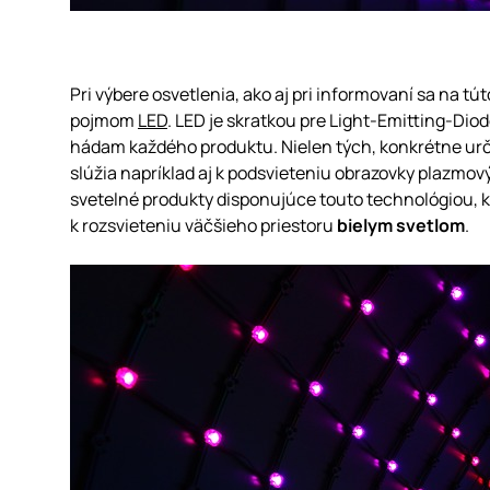
Pri výbere osvetlenia, ako aj pri informovaní sa na 
pojmom
LED
. LED je skratkou pre Light-Emitting-Dio
hádam každého produktu. Nielen tých, konkrétne urče
slúžia napríklad aj k podsvieteniu obrazovky plazmov
svetelné produkty disponujúce touto technológiou, ke
k rozsvieteniu väčšieho priestoru
bielym svetlom
.