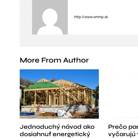
a
v
http://www.smmp.sk
i
g
a
More From Author
t
i
o
n
Jednoduchý návod ako
Prečo pa
dosiahnuť energetický
vyčarujú 