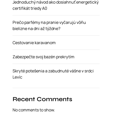
Jednoduchý návod ako dosiahnuť energetický
certifikát triedy A0
Prečo parfémy na pranie vyčarujú vôňu
bielizne na dni až týždne?
Cestovanie karavanom
Zabezpečte svoj bazén prekrytím
Skryté potešenia a zabudnuté vášne v srdci
Levíc
Recent Comments
No comments to show.