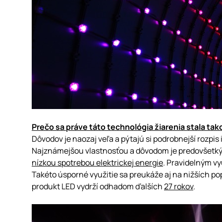
Prečo sa práve táto technológia žiarenia stala ta
Dôvodov je naozaj veľa a pýtajú si podrobnejší rozpis 
Najznámejšou vlastnosťou a dôvodom je predovšetkým
nízkou spotrebou elektrickej energie
. Pravidelným vy
Takéto úsporné využitie sa preukáže aj na nižších po
produkt LED vydrží odhadom ďalších
27 rokov
.